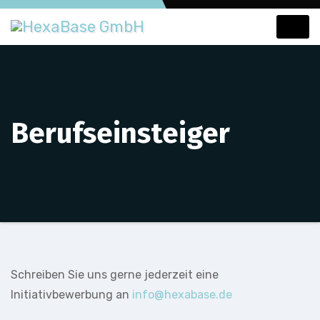
Skip
to
content
Berufseinsteiger
Schreiben Sie uns gerne jederzeit eine
Initiativbewerbung an
info@hexabase.de