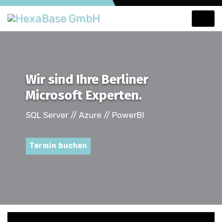
Skip
to
content
Wir sind Ihre Berliner
Microsoft Experten.
SQL Server // Azure // PowerBI
Termin buchen